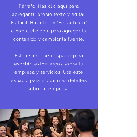
Párrafo. Haz clic aquí para
agregar tu propio texto y editar.
Es fácil. Haz clic en "Editar texto"
o doble clic aquí para agregar tu
contenido y cambiar la fuente.
Este es un buen espacio para
escribir textos largos sobre tu
empresa y servicios. Usa este
espacio para incluir más detalles
sobre tu empresa.