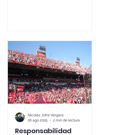
Nacional de Descentralización,
durante el IV Congreso de
Descentralización 2025, bajo el lema
"Nuevas rutas para el desarrollo
territorial", organizado por la
Subsecretaría de Desarrollo Regional
y Administrativo (Subdere). Este
evento reunió a autoridades
nacionales y regionales, junto a
representantes de la academia, para
...
Nicolás Jofré Vergara
26 ago 2025
2 min de lectura
Responsabilidad