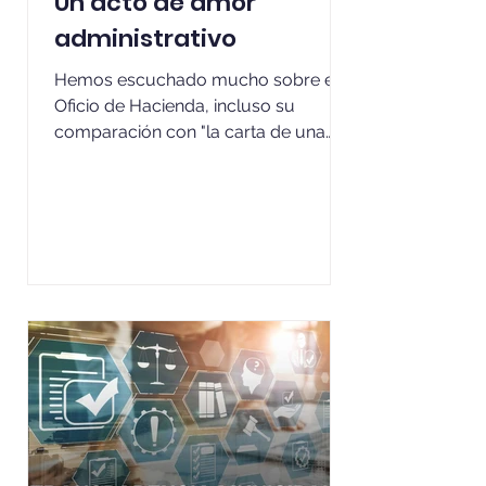
Un acto de amor
administrativo
Hemos escuchado mucho sobre el
Oficio de Hacienda, incluso su
comparación con "la carta de una
pareja", pero esto no es un desliz
retórico, es un error de base. En la
Administración, escribir no es
intimidad, es el principio de
escrituración y juridicidad. Los
procedimientos administrativos y su
Ley N° 19.880 no tienen mucha tinta.
La escrituración, la motivación y la
publicidad de los actos son
condiciones de validez y de control.
A diferencia de un memo en una
empresa pr