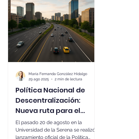
presupuesto o cómo se toman las
decisiones locales está incompleta o
es inaccesible, el mandato de
optimización se convierte en una
promesa vacía».
María Fernanda González Hidalgo
29 ago 2025
2 min de lectura
Política Nacional de
Descentralización:
Nueva ruta para el
desarrollo
El pasado 20 de agosto en la
Universidad de la Serena se realizó el
lanzamiento oficial de la Política