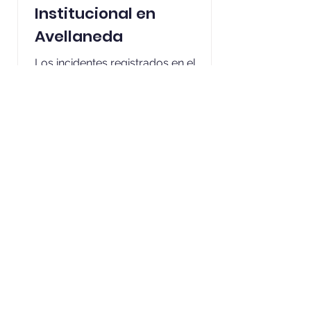
Institucional en
Avellaneda
Los incidentes registrados en el
Estadio Libertadores de América, en
Avellaneda, entre barristas chilenos y
argentinos constituyen un ejemplo
lamentable de fallas en la gestión de
seguridad pública y privada en
eventos internacionales. Un partido
Conmebol no es fútbol amateur y no
se trata solo de un problema
deportivo, sino de un asunto que
interpela directamente a las
instituciones encargadas de
resguardar el orden y prevenir
riesgos colectivos.