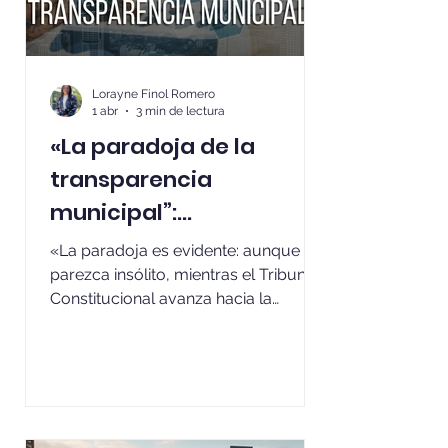
Lorayne Finol Romero
1 abr
3 min de lectura
«La paradoja de la
transparencia
municipal”:
optimización
«La paradoja es evidente: aunque
constitucional e
parezca insólito, mientras el Tribunal
Constitucional avanza hacia la
incumplimiento
digitalización del dato, los municipios
operativo
—la cara más cercana del Estado
para el ciudadano— parecen
estancados en la reserva de
información del formato papel. Si la
información sobre cómo se gasta el